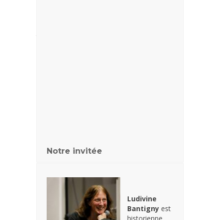
œuvres de cinq photographes de notre
région, nous avons souhaité que la
photographie ait de nouveau une place, à
travers trois propositions : la lecture
consacrée à
Willy Ronis
, une collaboration
avec la
Loge des Auteurs Photographes
,
située tout près du #laboVictorHugo, et une
exposition de photos de
Pierre
Olingue
extraites d’une série intitulée
Les
métiers du spectacle au féminin
(une première
moitié de cette série avait été exposée en
2018), qui s’est tenue du 4 au 15 septembre à
la Bibliothèque Simone de Beauvoir.
Notre invitée
Ludivine
Bantigny
est
historienne,