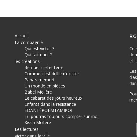
Accueil
RG
La compagnie
Qui est Victor ?
Ce 
Qui fait quoi ?
don
et 
les créations
Remuer ciel et terre
Les
Comme c’est drôle d’exister
d’a
Papa’s memori
dan
Un monde en pièces
Babel Molière
Pou
Le cabaret des jours heureux
ment
Enfants dans la résistance
ÉDANTÉPOÈMTAMIKOI
Tu pourras toujours compter sur moi
Kissa Molière
Les lectures
Victor dans la ville